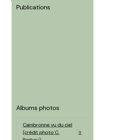
Publications
Albums photos
Cambronne vu du ciel
(crédit photo C.
9
Barbay)