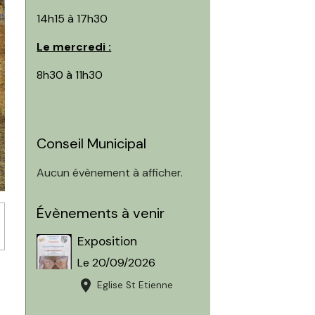
14h15 à 17h30
Le mercredi :
8h30 à 11h30
Conseil Municipal
Aucun évènement à afficher.
Évènements à venir
Exposition
Le 20/09/2026
Eglise St Etienne