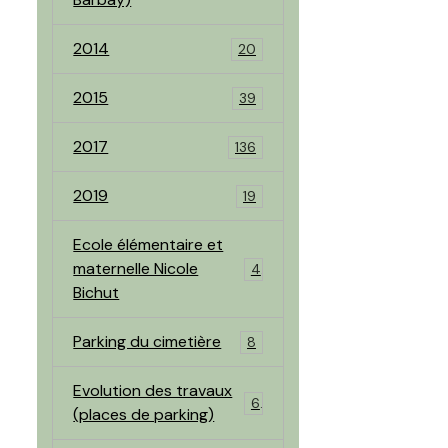
2014
20
2015
39
2017
136
2019
19
Ecole élémentaire et
maternelle Nicole
4
Bichut
Parking du cimetière
8
Evolution des travaux
6
(places de parking)