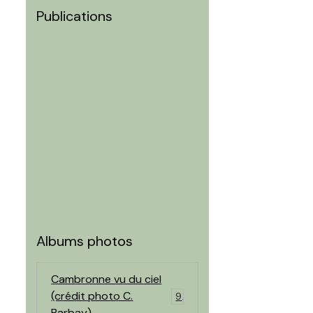
Publications
Albums photos
Cambronne vu du ciel
(crédit photo C.
9
Barbay)