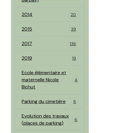
2014
20
2015
39
2017
136
2019
19
Ecole élémentaire et
maternelle Nicole
4
Bichut
Parking du cimetière
8
Evolution des travaux
6
(places de parking)