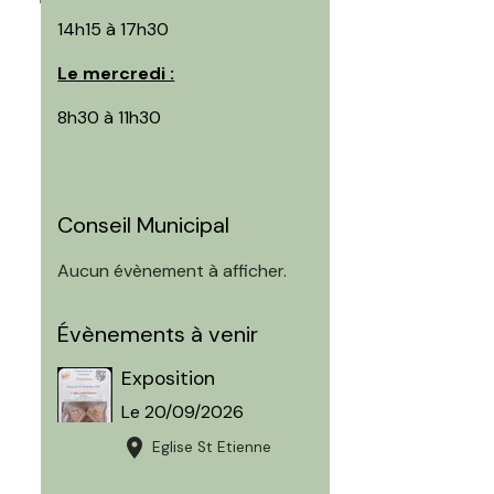
14h15 à 17h30
Le mercredi :
8h30 à 11h30
Conseil Municipal
Aucun évènement à afficher.
Évènements à venir
Exposition
Le 20/09/2026
Eglise St Etienne