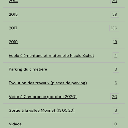
2014
20
2015
39
2017
136
2019
19
Ecole élémentaire et maternelle Nicole Bichut
4
Parking du cimetière
8
Evolution des travaux (places de parking)
6
Visite à Cambronne (octobre 2020)
20
Sortie à la vallée Monnet (13.05.23)
8
Vidéos
0