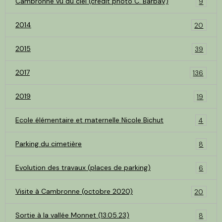
Cambronne vu du ciel (crédit photo C. Barbay)
9
2014
20
2015
39
2017
136
2019
19
Ecole élémentaire et maternelle Nicole Bichut
4
Parking du cimetière
8
Evolution des travaux (places de parking)
6
Visite à Cambronne (octobre 2020)
20
Sortie à la vallée Monnet (13.05.23)
8